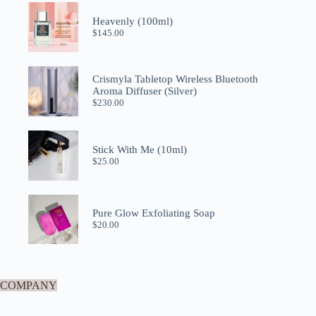
Heavenly (100ml)
$
145.00
Crismyla Tabletop Wireless Bluetooth
Aroma Diffuser (Silver)
$
230.00
Stick With Me (10ml)
$
25.00
Pure Glow Exfoliating Soap
$
20.00
COMPANY